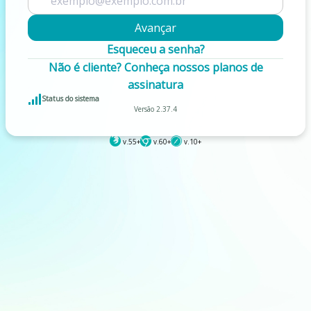
Avançar
Esqueceu a senha?
Não é cliente?
Conheça nossos planos de
assinatura
Status do sistema
Versão 2.37.4
v.55+
v.60+
v.10+